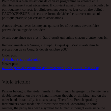
Pour mener à bien les actions de ce vaste programme la volonté et le
désintéressement sont nécessaires. Il convient aussi d’ éviter trois écueils : le
politiquement correct, le religieusement correct et leur corollaire obligé :
l’AUTOCENSURE qui est une forme de lâcheté et souvent un calcul
politique pratiqué par certaines associations.
A notre niveau, avec les moyens qui sont les nôtres nous devons faire
preuve de courage de nos idées.
Je suis convaincu que c’est l’état d’esprit qui anime chacun d’entre nous ici.
Remerciements à la Suisse, à Joseph Bouquet qui s’est investi dans la
préparation de ce Congrès depuis octobre 2007
Post
Older post
Aufstehen statt niederknien
navigation
Newer post
42. Kongress der Weltunion der Freidenker (Genf, 10./11. Mai 2008)
Viola tricolor
Pansies belong to the violet family. In the French language, La Pensée has a
double meaning: on the one hand it means thought or thinking; and on the
other hand, botanically, it means pansy. Therefore, French-speaking
freethinkers have made this flower their symbol. According to some
sources, the pansy has been a symbol for humanist thought even since the