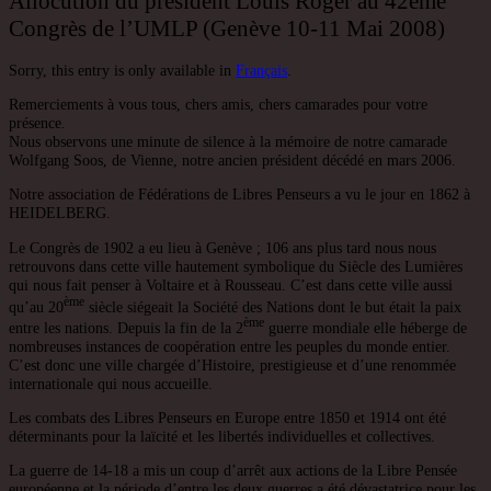
Allocution du président Louis Roger au 42ème
Congrès de l’UMLP (Genève 10-11 Mai 2008)
Sorry, this entry is only available in
Français
.
Remerciements à vous tous, chers amis, chers camarades pour votre
présence.
Nous observons une minute de silence à la mémoire de notre camarade
Wolfgang Soos, de Vienne, notre ancien président décédé en mars 2006.
Notre association de Fédérations de Libres Penseurs a vu le jour en 1862 à
HEIDELBERG.
Le Congrès de 1902 a eu lieu à Genève ; 106 ans plus tard nous nous
retrouvons dans cette ville hautement symbolique du Siècle des Lumières
qui nous fait penser à Voltaire et à Rousseau. C’est dans cette ville aussi
ème
qu’au 20
siècle siégeait la Société des Nations dont le but était la paix
ème
entre les nations. Depuis la fin de la 2
guerre mondiale elle héberge de
nombreuses instances de coopération entre les peuples du monde entier.
C’est donc une ville chargée d’Histoire, prestigieuse et d’une renommée
internationale qui nous accueille.
Les combats des Libres Penseurs en Europe entre 1850 et 1914 ont été
déterminants pour la laïcité et les libertés individuelles et collectives.
La guerre de 14-18 a mis un coup d’arrêt aux actions de la Libre Pensée
européenne et la période d’entre les deux guerres a été dévastatrice pour les