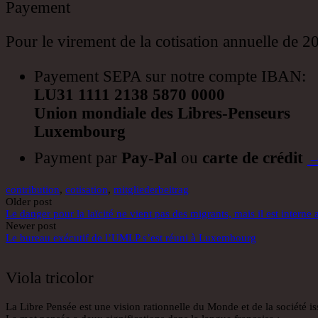
Payement
Pour le virement de la cotisation annuelle de 2
Payement SEPA sur notre compte IBAN:
LU31 1111 2138 5870 0000
Union mondiale des Libres-Penseurs
Luxembourg
Payment par
Pay-Pal
ou
carte de crédit
→
contribution
,
cotisation
,
mitgliederbeitrag
Post
Older post
Le danger pour la laïcité ne vient pas des migrants, mais il est interne
navigation
Newer post
Le bureau exécutif de l’UMLP s’est réuni à Luxembourg
Viola tricolor
La Libre Pensée est une vision rationnelle du Monde et de la société 