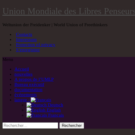
Skip
Union Mondiale des Libres Penseur
to
content
Weltunion der Freidenker | World Union of Freethinkers
Contacts
Impressum
Protection of privacy
S’enregistrer
Menu
Accueil
nouvelles
A propos de l’UMLP
Bureau exécutif
documentation
événements
langue :
Deutsch
English
Français
Rechercher :